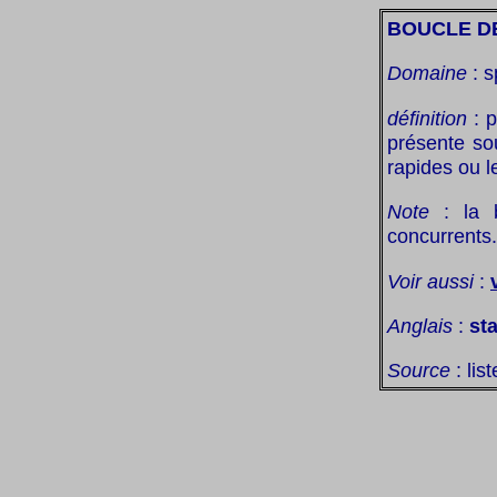
BOUCLE D
Domaine
: s
définition
: p
présente so
rapides ou l
Note
: la b
concurrents.
Voir aussi
:
Anglais
:
sta
Source
: lis