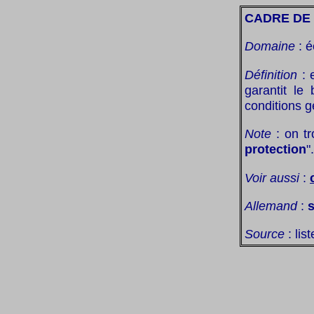
CADRE DE 
Domaine
: é
Définition
: e
garantit le
conditions g
Note
: on tr
protection
".
Voir aussi
:
Allemand
:
Source
: lis