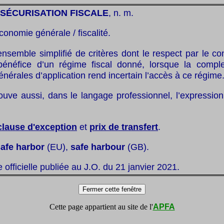
SÉCURISATION FISCALE
, n. m.
conomie générale / fiscalité.
nsemble simplifié de critères dont le respect par le con
 bénéfice d’un régime fiscal donné, lorsque la compl
énérales d’application rend incertain l’accès à ce régime
ouve aussi, dans le langage professionnel, l’expression
clause d'exception
et
prix de transfert
.
safe harbor
(EU),
safe harbour
(GB).
te officielle publiée au J.O. du 21 janvier 2021.
Cette page appartient au site de l'
APFA