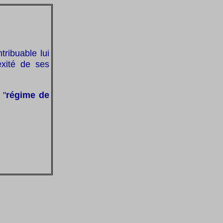
tribuable lui
exité de ses
.
 "
régime de