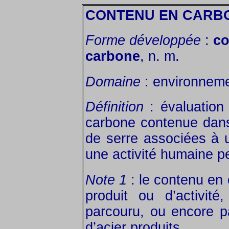
CONTENU EN CARB
Forme développée
:
co
carbone
, n. m.
Domaine
: environneme
Définition
: évaluation
carbone contenue dans
de serre associées à 
une activité humaine p
Note 1
: le contenu en 
produit ou d’activit
parcouru, ou encore p
d’acier produits.