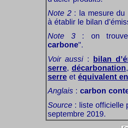
Note 2
: la mesure du 
à établir le bilan d’émi
Note 3
: on trouve
carbone
".
Voir aussi
:
bilan d’
serre
,
décarbonation
serre
et
équivalent e
Anglais
:
carbon cont
Source
: liste officiell
septembre 2019.