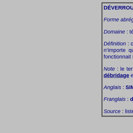
DÉVERROU
Forme abré
Domaine
: t
Définition
: o
n’importe q
fonctionnait
Note
: le te
débridage
e
Anglais
:
SI
Franglais
:
d
Source
: lis