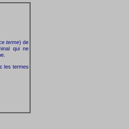
 ce terme
) de
minal qui ne
ne.
c les termes