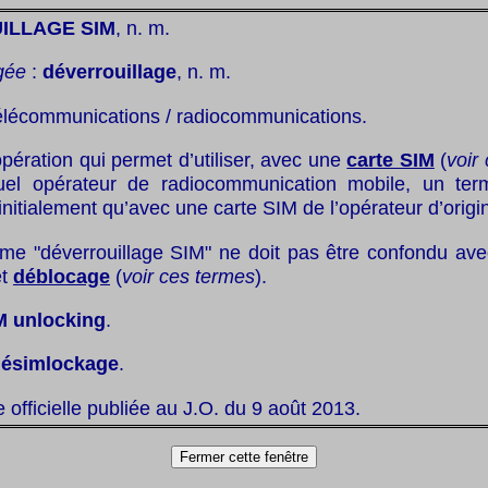
ILLAGE SIM
, n. m.
gée
:
déverrouillage
, n. m.
élécommunications / radiocommunications.
pération qui permet d’utiliser, avec une
carte SIM
(
voir
uel opérateur de radiocommunication mobile, un ter
 initialement qu’avec une carte SIM de l’opérateur d’origi
rme "déverrouillage SIM" ne doit pas être confondu ave
t
déblocage
(
voir ces termes
).
M unlocking
.
ésimlockage
.
te officielle publiée au J.O. du 9 août 2013.