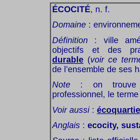
ÉCOCITÉ
, n. f.
Domaine
: environneme
Définition
: ville am
objectifs et des p
durable
(
voir ce term
de l’ensemble de ses h
Note
: on trouve 
professionnel, le terme
Voir aussi
:
écoquartie
Anglais
:
ecocity, sust