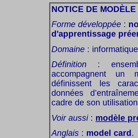
NOTICE DE MODÈLE
Forme développée
:
no
d'apprentissage prée
Domaine
: informatique
Définition
: ensembl
accompagnent un m
définissent les cara
données d’entraînem
cadre de son utilisation
Voir aussi
:
modèle pr
Anglais
:
model card
.