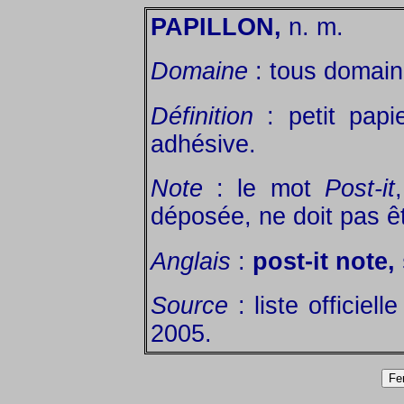
PAPILLON,
n. m.
Domaine
: tous domain
Définition
: petit papi
adhésive.
Note
: le mot
Post-it
déposée, ne doit pas êtr
Anglais
:
post-it note,
Source
: liste officiel
2005.