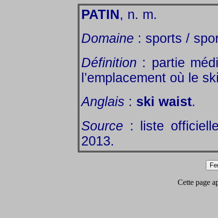
PATIN
, n. m.
Domaine
: sports / spor
Définition
: partie méd
l’emplacement où le ski
Anglais
:
ski waist
.
Source
: liste officie
2013.
Cette page app