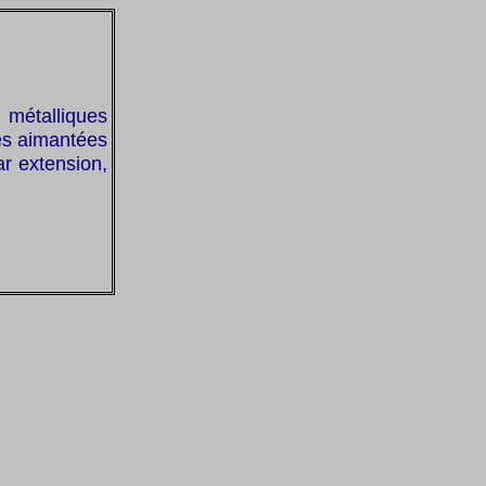
 métalliques
es aimantées
ar extension,