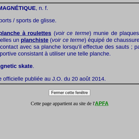
MAGNÉTIQUE
, n. f.
ports / sports de glisse.
planche à roulettes
(
voir ce terme
) munie de plaques
elles un
planchiste
(
voir ce terme
) équipé de chaussur
contact avec sa planche lorsqu’il effectue des sauts ; p
portive consistant à utiliser une telle planche.
gnetic skate
.
te officielle publiée au J.O. du 20 août 2014.
Cette page appartient au site de l'
APFA