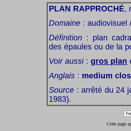
PLAN RAPPROCHÉ
, 
Domaine
: audiovisuel 
Définition
: plan cadr
des épaules ou de la po
Voir aussi
:
gros plan
Anglais
:
medium clos
Source
: arrêté du 24 j
1983).
Cette page app