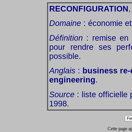
RECONFIGURATION
,
Domaine
: économie et 
Définition
: remise en c
pour rendre ses per
possible.
Anglais
:
business re-
engineering
.
Source
: liste officiell
1998.
Cette page app