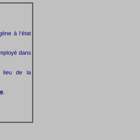
gène à l’état
 employé dans
 lieu de la
ne
.