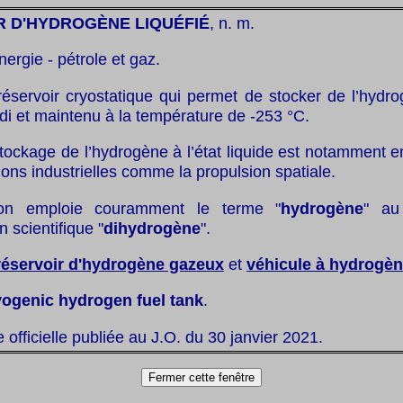
R D'HYDROGÈNE LIQUÉFIÉ
, n. m.
nergie - pétrole et gaz.
réservoir cryostatique qui permet de stocker de l’hydro
oidi et maintenu à la température de -253 °C.
stockage de l’hydrogène à l’état liquide est notamment
ions industrielles comme la propulsion spatiale.
n emploie couramment le terme "
hydrogène
" au
 scientifique "
dihydrogène
".
réservoir d'hydrogène gazeux
et
véhicule à hydrogè
yogenic hydrogen fuel tank
.
te officielle publiée au J.O. du 30 janvier 2021.