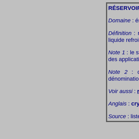
RÉSERVOI
Domaine
: é
Définition
: 
liquide refr
Note 1
: le 
des applicat
Note 2
: o
dénomination
Voir aussi
:
Anglais
:
cr
Source
: lis