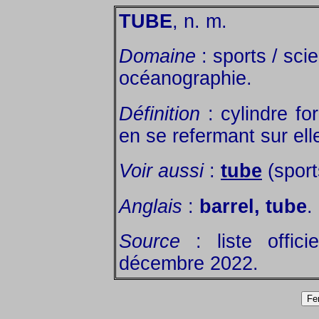
TUBE
, n. m.
Domaine
: sports / sci
océanographie.
Définition
: cylindre fo
en se refermant sur el
Voir aussi
:
tube
(sport
Anglais
:
barrel, tube
.
Source
: liste offic
décembre 2022.