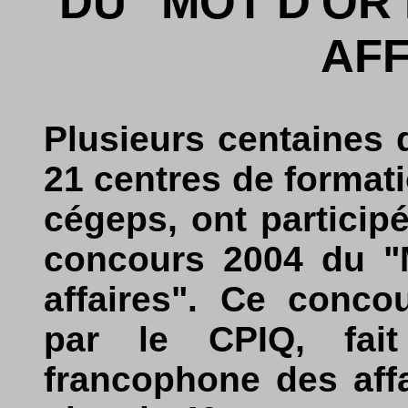
DU "MOT D'OR
AFF
Plusieurs centaines d
21 centres de formati
cégeps, ont particip
concours 2004 du "M
affaires". Ce conco
par le CPIQ, fai
francophone des aff