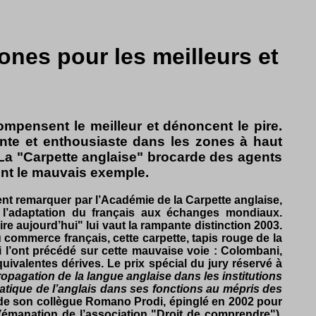
ones pour les meilleurs et
mpensent le meilleur et dénoncent le pire.
ante et enthousiaste dans les zones à haut
La "Carpette anglaise" brocarde des agents
hent le mauvais exemple.
nt remarquer par l’Académie de la Carpette anglaise,
 l’adaptation du français aux échanges mondiaux.
re aujourd’hui" lui vaut la rampante distinction 2003.
 commerce français, cette carpette, tapis rouge de la
 l’ont précédé sur cette mauvaise voie : Colombani,
ivalentes dérives. Le prix spécial du jury réservé à
opagation de la langue anglaise dans les institutions
ématique de l’anglais dans ses fonctions au mépris des
n de son collègue Romano Prodi, épinglé en 2002 pour
émanation de l’association "Droit de comprendre"),