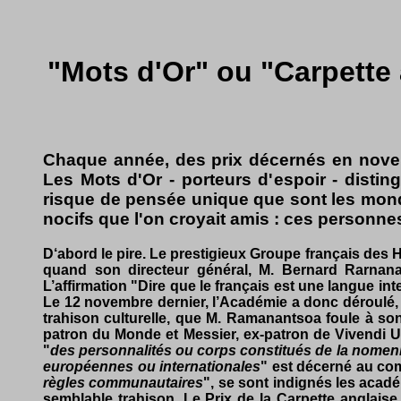
"Mots d'Or" ou "Carpette 
Chaque année, des prix décernés en novemb
Les Mots d'Or - porteurs d'espoir - disti
risque de pensée unique que sont les mond
nocifs que l'on croyait amis : ces personne
D‘abord le pire. Le prestigieux Groupe français des
quand son directeur général, M. Bernard Rarnana
L’affirmation "Dire que le français est une langue in
Le 12 novembre dernier, l’Académie a donc déroulé, d
trahison culturelle, que M. Ramanantsoa foule à so
patron du Monde et Messier, ex-patron de Vivendi Un
"
des personnalités ou corps constitués de la nomenkl
européennes ou internationales
" est décerné au co
règles commu­nautaires
", se sont indignés les acad
semblable trahison. Le Prix de la Carpette anglais