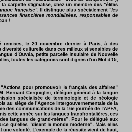
n, la carpette stigmatise, chez un membre des "élites
langue française".
Il distingue plus spécialement
"les
issances financières mondialisées, responsables de
ban !
té remises, le 20 novembre dernier à Paris, à des
 diversité culturelle dans ces milieux si sensibles de
angue d’Ouvéa, petite parcelle insulaire de Nouvelle
illes, toutes les catégories sont dignes d’un Mot d’Or,
 "Actions pour promouvoir le français des affaires"
MM. Bernard Cerquiglini, délégué général à la langue
ission spécialisée de terminologie et de néologie
 fois au siège de l’Agence intergouvernementale de la
amme des communications de la 16e journée de l’APFA,
s cette année sur les langues transfrontalières, ces
 "des langues de grand-mères". Pour le délégué aux
rce qu’elles "disent le monde moderne". Mais elles
ut une volonté. L’exemple de la réussite vient de haut,