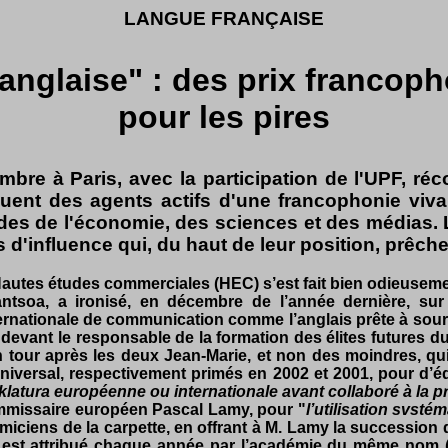
LANGUE FRANÇAISE
anglaise" : des prix francoph
pour les pires
re à Paris, avec la participation de l'UPF, réco
nguent des agents actifs d'une francophonie viv
es de l'économie, des sciences et des médias. 
s d'influence qui, du haut de leur position, prêc
 Hautes études commerciales (HEC) s’est fait bien odieuseme
ntsoa, a ironisé, en décembre de l’année dernière, sur
ternationale de communication comme l’anglais prête à souri
evant le responsable de la formation des élites futures du
n tour après les deux Jean-Marie, et non des moindres, qui
iversal, respectivement primés en 2002 et 2001, pour d’équ
atura européenne ou internationale avant collaboré à la pr
mmissaire européen Pascal Lamy, pour "
l’utilisation svst
émiciens de la carpette, en offrant à M. Lamy la successio
e est attribué chaque année par l’académie du même nom (