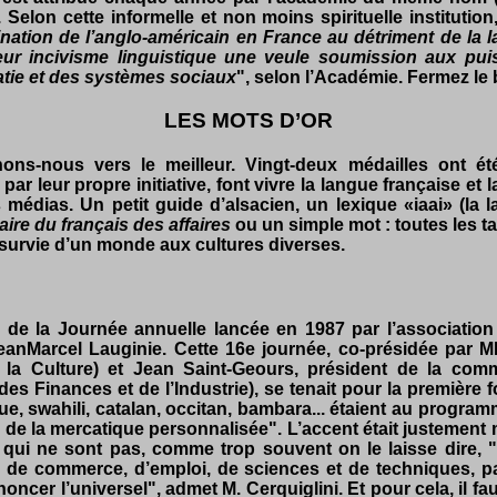
. Selon cette informelle et non moins spirituelle institutio
ation de l’anglo-américain en France au détriment de la 
leur incivisme linguistique une veule soumission aux pu
atie et des systèmes sociaux
", selon l’Académie. Fermez le 
LES MOTS D’OR
rnons-nous vers le meilleur. Vingt-deux médailles ont é
 leur propre initiative, font vivre la langue française et la
médias. Un petit guide d’alsacien, un lexique «iaai» (la l
aire du français des affaires
ou un simple mot : toutes les ta
a survie d’un monde aux cultures diverses.
 de la Journée annuelle lancée en 1987 par l’association
t Jean­Marcel Lauginie. Cette 16e journée, co-présidée par 
 la Culture) et Jean Saint-Geours, président de la comm
es Finances et de l’Industrie), se tenait pour la première
e, swahili, catalan, occitan, bambara... étaient au progr
e la mercatique personnalisée". L’accent était justement mi
, qui ne sont pas, comme trop souvent on le laisse dire,
 de commerce, d’emploi, de sciences et de techniques, pa
noncer l’universel", admet M. Cerquiglini. Et pour cela, il fa