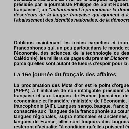
présidée par le journaliste Philippe de Saint-Robert
françaises", un "
acharnement à promouvoir la domin
déserteurs de la langue française qui ajoutent à 
l’abaissement des identités nationales, de la démocr
Oublions maintenant les tristes carpettes et tou
Francophones qui, un peu partout dans le monde et par
l’économie, des sciences, de la technologie ou des 
Calédonie), les milliers de pages du premier
Dictionn
parce qu’elles sont autant de lueurs d’espoir pour l
La 16e journée du français des affaires
La proclamation des Mots d’or est le point d’orgue
(APFA), à I’ initiative de son infatigable présiden
française et aux langues de France (ministère de
économique et financière (ministère de l’Économie, d
francophonie (AIF). Langues sango, basque, franciqu
consacrée aux "langues de la francophonie au cœur d
langues régionales, supra nationales et anciennes
langues de France, elles sont toujours des langues
resteront d’actualité "à condition qu’elles puissent é