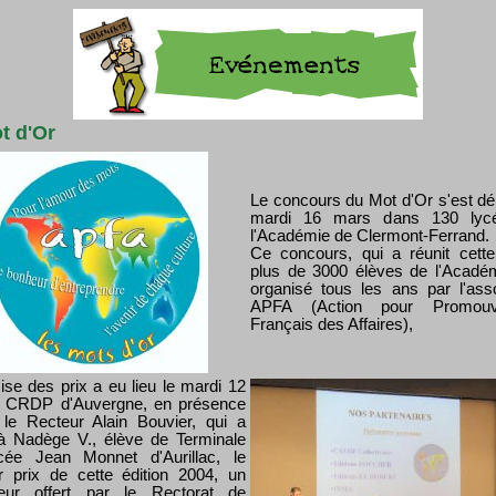
t d'Or
Le concours du Mot d'Or s'est dér
mardi 16 mars dans 130 lyc
l'Académie de Clermont-Ferrand.
Ce concours, qui a réunit cett
plus de 3000 élèves de l'Académ
organisé tous les ans par l'asso
APFA (Action pour Promouv
Français des Affaires),
ise des prix a eu lieu le mardi 12
 CRDP d'Auvergne, en présence
le Recteur Alain Bouvier, qui a
à Nadège V., élève de Terminale
ée Jean Monnet d'Aurillac, le
r prix de cette édition 2004, un
teur offert par le Rectorat de