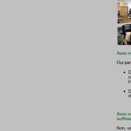
Avez-v
Oui par
D
u
i
D
d
Avez-v
suffis
Non, u