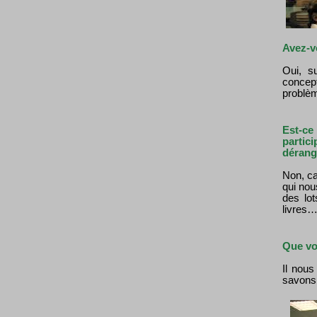
Avez-vo
Oui, s
concep
problè
Est-ce
parti
dérang
Non, ca
qui nou
des lot
livres
Que vo
Il nous
savons l