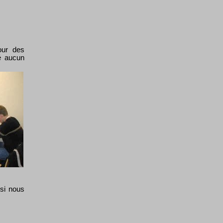
our des
é aucun
 si nous