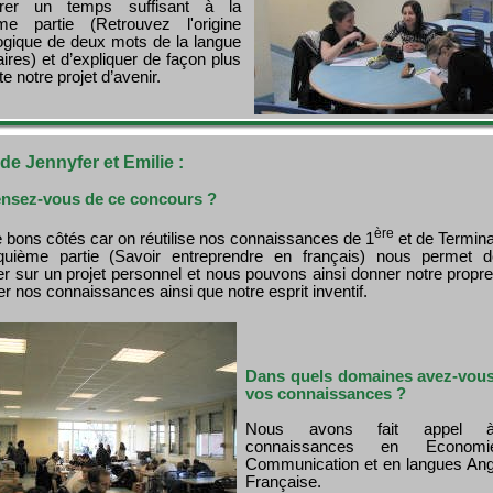
rer un temps suffisant à la
ème partie (Retrouvez l'origine
ogique de deux mots de la langue
aires) et d’expliquer de façon plus
e notre projet d’avenir.
 de Jennyfer et Emilie :
nsez-vous de ce concours ?
ère
de bons côtés car on réutilise nos connaissances de 1
et de Termina
quième partie (Savoir entreprendre en français) nous permet 
r sur un projet personnel et nous pouvons ainsi donner notre propre
er nos connaissances ainsi que notre esprit inventif.
Dans quels domaines avez-vous 
vos connaissances ?
Nous avons fait appel 
connaissances en Econom
Communication et en langues Angl
Française.