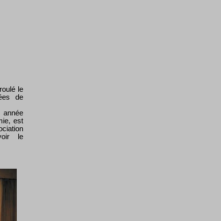
oulé le
ées de
e année
ie, est
ciation
oir le