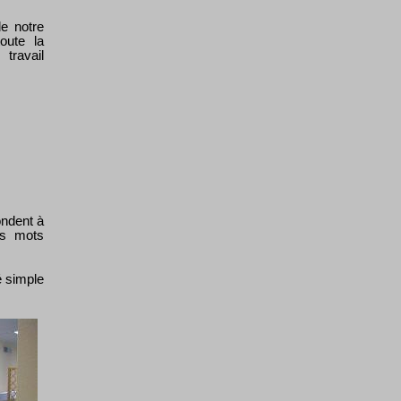
e notre
oute la
travail
ondent à
es mots
é simple