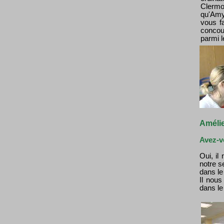
Clerm
qu'Amy,
vous f
conco
parmi l
Amélie
Avez-v
Oui, il
notre s
dans le 
Il nous
dans le