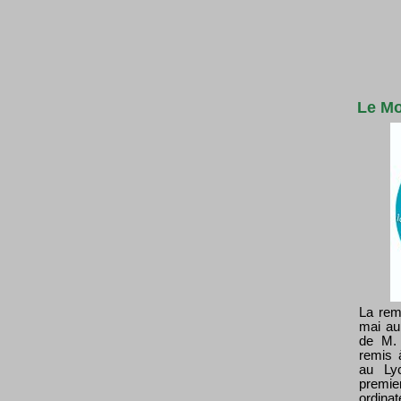
Le Mo
La rem
mai au
de M. 
remis 
au Lyc
premie
ordina