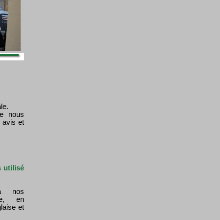
le.
de nous
 avis et
utilisé
à nos
ie, en
aise et