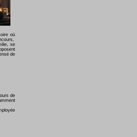
oire où
ncours,
ilie, se
roposent
pensé de
cours de
otamment
mployée