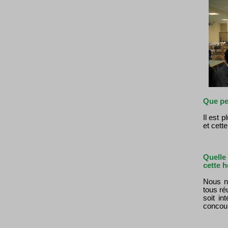
Que pe
Il est 
et cett
Quell
cette 
Nous no
tous ré
soit in
concour