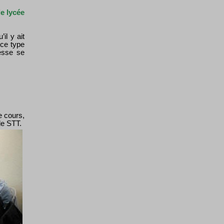
e lycée
’il y ait
 ce type
esse se
e cours,
de STT.