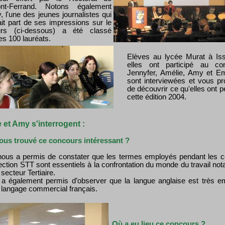
ont-Ferrand. Notons également
 l'une des jeunes journalistes qui
ait part de ses impressions sur le
urs (ci-dessous) a été classé
es 100 lauréats.
Elèves au lycée Murat à Iss
elles ont participé au co
Jennyfer, Amélie, Amy et Em
sont interviewées et vous p
de découvrir ce qu'elles ont 
cette édition 2004.
 et Amy s'interrogent :
ous trouvé ce concours intéressant ?
 nous a permis de constater que les termes employés pendant les 
ection STT sont essentiels à la confrontation du monde du travail n
secteur Tertiaire.
 a également permis d’observer que la langue anglaise est très e
 langage commercial français.
Où a eu lieu ce concours ?