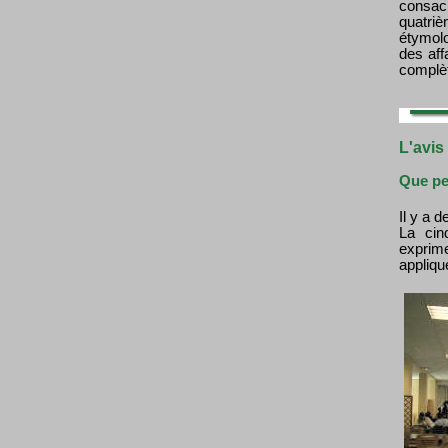
consac
quatri
étymol
des aff
complèt
L'avis
Que pe
Il y a 
La cin
exprime
appliqu