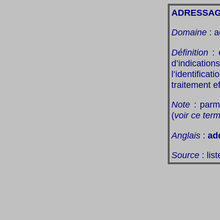
ADRESSA
Domaine
: a
Définition
: 
d’indicatio
l’identifica
traitement ef
Note
: parmi
(
voir ce ter
Anglais
:
ad
Source
: lis