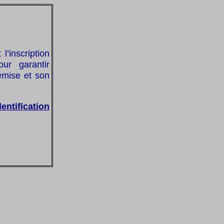
’inscription
our garantir
remise et son
dentification