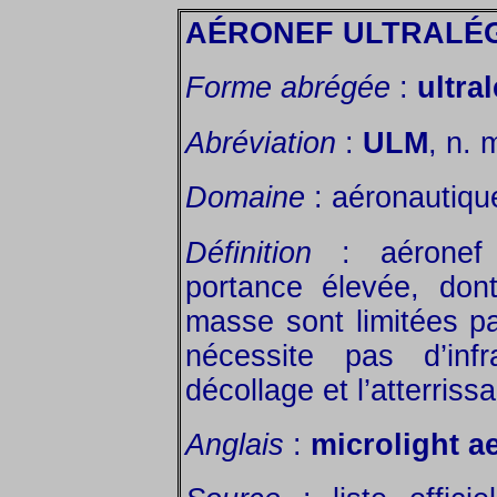
AÉRONEF ULTRALÉ
Forme abrégée
:
ultra
Abréviation
:
ULM
, n. 
Domaine
: aéronautique
Définition
: aéronef 
portance élevée, don
masse sont limitées pa
nécessite pas d’inf
décollage et l’atterriss
Anglais
:
microlight a