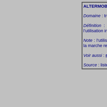
ALTERMOB
Domaine
: t
Définition
: 
l’utilisation
Note
: l’util
la marche rel
Voir aussi
:
Source
: lis