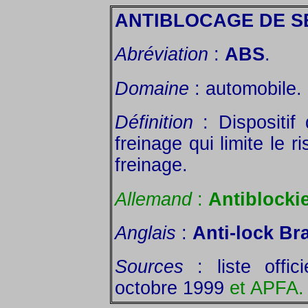
ANTIBLOCAGE DE S
Abréviation
:
ABS
.
Domaine
: automobile.
Définition
: Dispositif
freinage qui limite le 
freinage.
Allemand
:
Antiblocki
Anglais
:
Anti-lock Br
Sources
: liste offic
octobre 1999
et APFA.