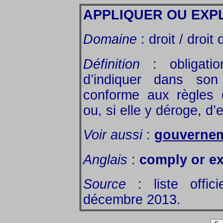
APPLIQUER OU EXP
Domaine
: droit / droit
Définition
: obligati
d’indiquer dans son
conforme aux règles 
ou, si elle y déroge, d’
Voir aussi
:
gouverneme
Anglais
:
comply or ex
Source
: liste offic
décembre 2013.