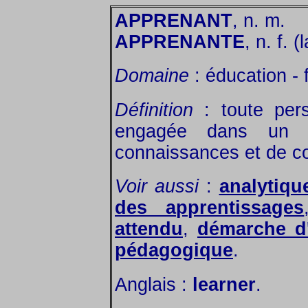
APPRENANT
, n. m.
APPRENANTE
, n. f. 
Domaine
: éducation - 
Définition
: toute pers
engagée dans un pr
connaissances et de c
Voir aussi
:
analytiqu
des apprentissages
attendu
,
démarche d'
pédagogique
.
Anglais :
learner
.