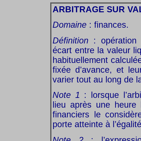
ARBITRAGE SUR VA
Domaine
: finances.
Définition
: opération c
écart entre la valeur l
habituellement calculée
fixée d’avance, et le
varier tout au long de l
Note 1
: lorsque l’arb
lieu après une heure l
financiers le considè
porte atteinte à l’égalit
Note 2
: l’express