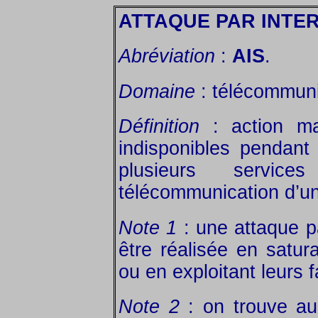
ATTAQUE PAR INTE
Abréviation
:
AIS
.
Domaine
: télécommuni
Définition
: action mal
indisponibles pendan
plusieurs servic
télécommunication d’un
Note 1
: une attaque pa
être réalisée en satur
ou en exploitant leurs f
Note 2
: on trouve aus