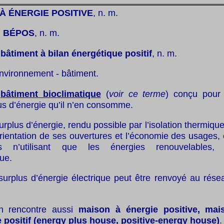
À ÉNERGIE POSITIVE
, n. m.
:
BÉPOS
, n. m.
:
bâtiment à bilan énergétique positif
, n. m.
nvironnement - bâtiment.
:
bâtiment bioclimatique
(
voir ce terme
) conçu pour
s d’énergie qu’il n’en consomme.
surplus d’énergie, rendu possible par l’isolation thermiq
orientation de ses ouvertures et l’économie des usages,
ts n’utilisant que les énergies renouvelables
ue.
surplus d’énergie électrique peut être renvoyé au rése
 rencontre aussi
maison à énergie positive, mai
 positif (energy plus house, positive-energy house)
.