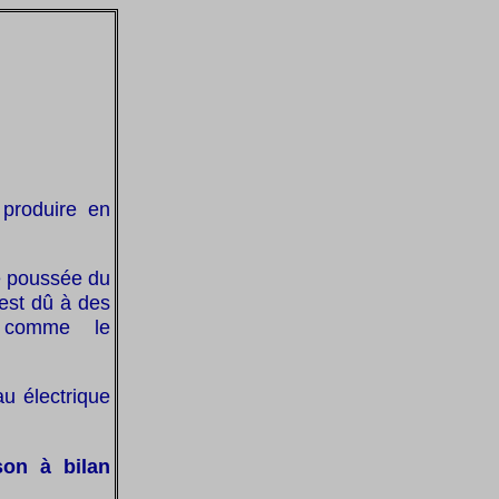
 produire en
ue poussée du
 est dû à des
, comme le
au électrique
son à bilan