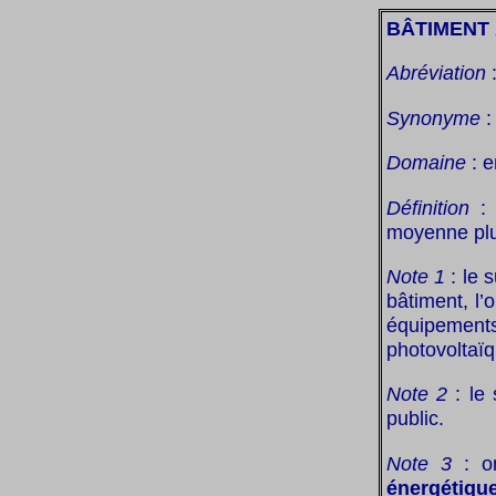
BÂTIMENT 
Abréviation
Synonyme
Domaine
: e
Définition
moyenne plu
Note 1
: le 
bâtiment, l’
équipemen
photovoltaïq
Note 2
: le 
public.
Note 3
: on
énergétique