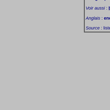
Voir aussi
:
Anglais
:
en
Source
: lis