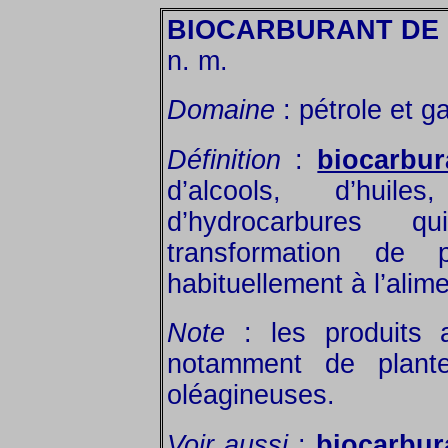
BIOCARBURANT DE 
n. m.
Domaine
: pétrole et ga
Définition
:
biocarbur
d’alcools, d’huil
d’hydrocarbures 
transformation de p
habituellement à l’ali
Note
: les produits ag
notamment de plante
oléagineuses.
Voir aussi
:
biocarbur