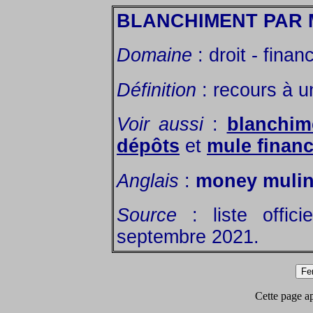
BLANCHIMENT PAR 
Domaine
: droit - finan
Définition
: recours à u
Voir aussi
:
blanchim
dépôts
et
mule financ
Anglais
:
money muli
Source
: liste offic
septembre 2021.
Cette page app