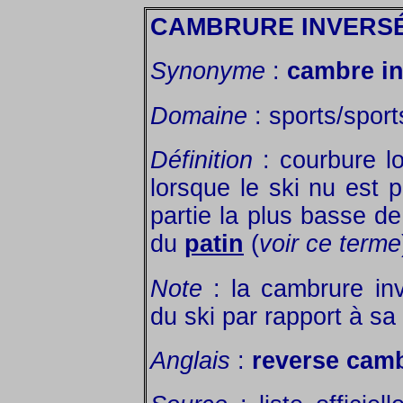
CAMBRURE INVERS
Synonyme
:
cambre i
Domaine
: sports/sports
Définition
: courbure lo
lorsque le ski nu est 
partie la plus basse de
du
patin
(
voir ce terme
Note
: la cambrure inve
du ski par rapport à sa s
Anglais
:
reverse camb