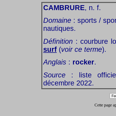
CAMBRURE
, n. f.
Domaine
: sports / spor
nautiques.
Définition
: courbure lo
surf
(
voir ce terme
).
Anglais
:
rocker
.
Source
: liste offic
décembre 2022.
Cette page app