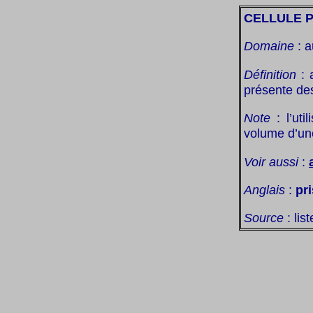
CELLULE 
Domaine
: a
Définition
: 
présente des
Note
: l’uti
volume d’une
Voir aussi
:
Anglais
:
pri
Source
: lis