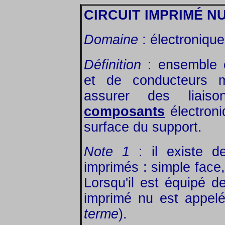
CIRCUIT IMPRIMÉ N
Domaine
: électroniqu
Définition
: ensemble c
et de conducteurs mé
assurer des liaiso
composants
électroni
surface du support.
Note 1
: il existe de
imprimés : simple face
Lorsqu'il est équipé 
imprimé nu est appe
terme
).