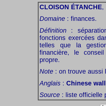
CLOISON ÉTANCHE
,
Domaine
: finances.
Définition
: séparation
fonctions exercées dan
telles que la gestion
financière, le conse
propre.
Note
: on trouve aussi 
Anglais
:
Chinese wall
Source
: liste officiell