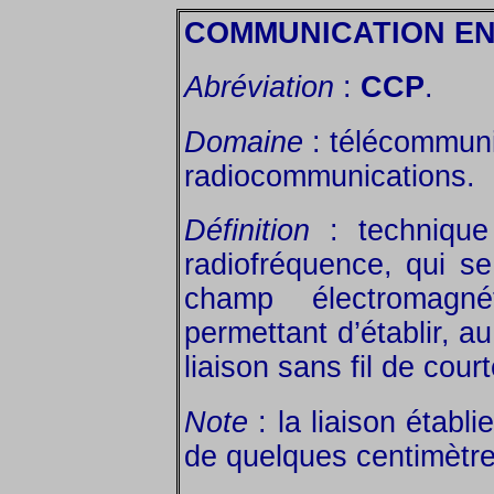
COMMUNICATION E
Abréviation
:
CCP
.
Domaine
: télécommuni
radiocommunications.
Définition
: technique
radiofréquence, qui se
champ électromagné
permettant d’établir, a
liaison sans fil de cour
Note
: la liaison établi
de quelques centimètre