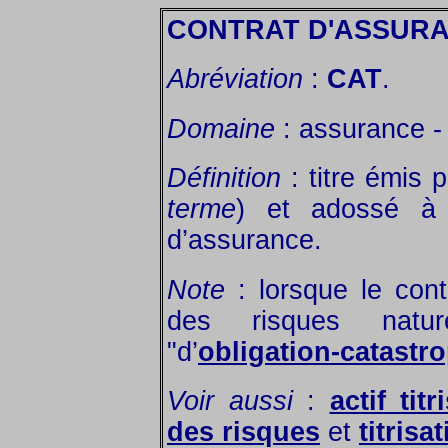
CONTRAT D'ASSURA
Abréviation
:
CAT
.
Domaine
: assurance - 
Définition
: titre émis 
terme
) et adossé à u
d’assurance.
Note
: lorsque le cont
des risques natu
"d’
obligation-catastr
Voir aussi
:
actif titr
des risques
et
titrisa