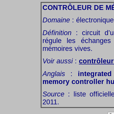
CONTRÔLEUR DE M
Domaine
: électronique
Définition
: circuit d’
régule les échanges 
mémoires vives.
Voir aussi
:
contrôleur
Anglais
:
integrate
memory controller hu
Source
: liste officiel
2011.