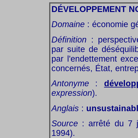
DÉVELOPPEMENT N
Domaine
: économie gé
Définition
: perspecti
par suite de déséquil
par l'endettement exc
concernés, État, entrepr
Antonyme
:
dévelop
expression
).
Anglais
:
unsustainab
Source
: arrêté du 7 ju
1994).