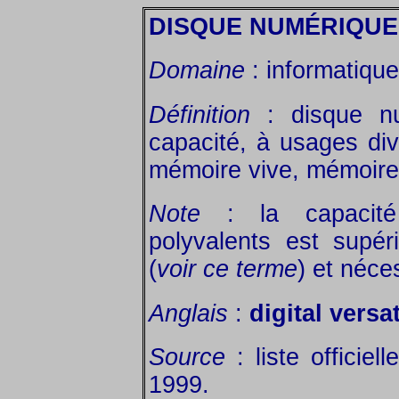
DISQUE NUMÉRIQUE
Domaine
: informatique
Définition
: disque nu
capacité, à usages div
mémoire vive, mémoire
Note
: la capacité
polyvalents est supé
(
voir ce terme
) et néce
Anglais
:
digital versa
Source
: liste officie
1999.