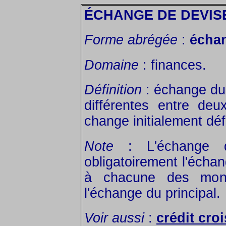
ÉCHANGE DE DEVIS
Forme abrégée
:
échan
Domaine
: finances.
Définition
: échange du
différentes entre de
change initialement défi
Note
: L'échange 
obligatoirement l'échan
à chacune des monn
l'échange du principal.
Voir aussi
:
crédit cro