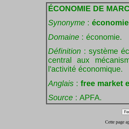
ÉCONOMIE DE MAR
Synonyme
:
économie 
Domaine
: économie.
Définition
: système éc
central aux mécanis
l'activité économique.
Anglais
:
free market
Source
: APFA.
Cette page app