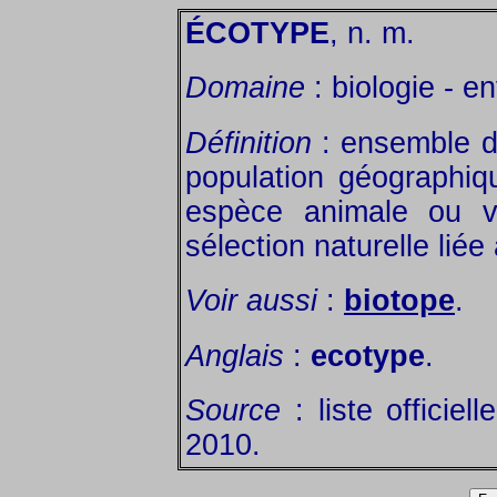
ÉCOTYPE
, n. m.
Domaine
: biologie - e
Définition
: ensemble de
population géographi
espèce animale ou vé
sélection naturelle liée
Voir aussi
:
biotope
.
Anglais
:
ecotype
.
Source
: liste officiel
2010.