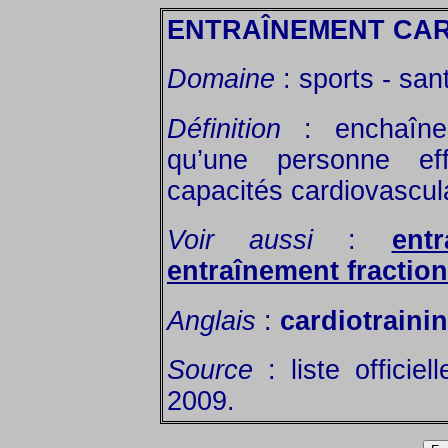
ENTRAÎNEMENT CA
Domaine
: sports - san
Définition
: enchaînem
qu’une personne ef
capacités cardiovascul
Voir aussi
:
ent
entraînement fractio
Anglais
:
cardiotraini
Source
: liste officie
2009.