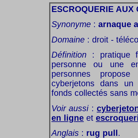
ESCROQUERIE AUX
Synonyme
:
arnaque a
Domaine
: droit - télé
Définition
: pratique f
personne ou une en
personnes propose 
cyberjetons dans un 
fonds collectés sans m
Voir aussi
:
cyberjeto
en ligne
et
escroqueri
Anglais
:
rug pull
.