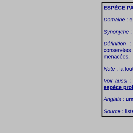
ESPÈCE P
Domaine
: e
Synonyme
Définition
: 
conservées
menacées.
Note
: la lo
Voir aussi
espèce prol
Anglais
:
um
Source
: lis