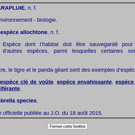
ARAPLUIE
, n. f.
nvironnement - biologie.
:
espèce allochtone
, n. f.
Espèce dont l’habitat doit être sauvegardé pour
 d’autres espèces, parmi lesquelles certaines so
utre, le tigre et le panda géant sont des exemples d’espè
:
espèce clé de voûte
,
espèce envahissante
,
espèce
iférante
.
brella species
.
te officielle publiée au J.O. du 18 août 2015.