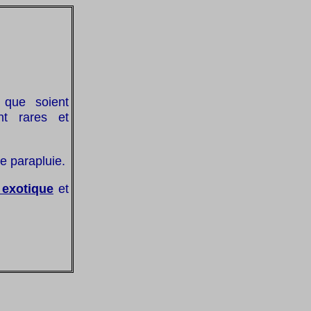
 que soient
nt rares et
ce parapluie.
 exotique
et