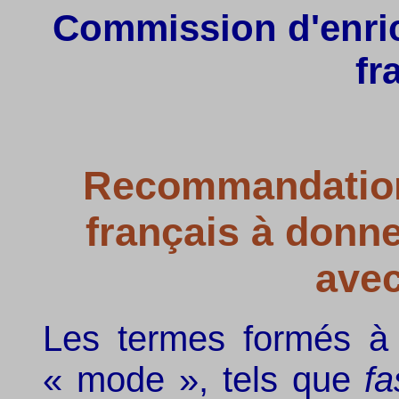
Commission d'enric
fr
Recommandation 
français à donn
ave
Les termes formés à 
« mode », tels que
fa