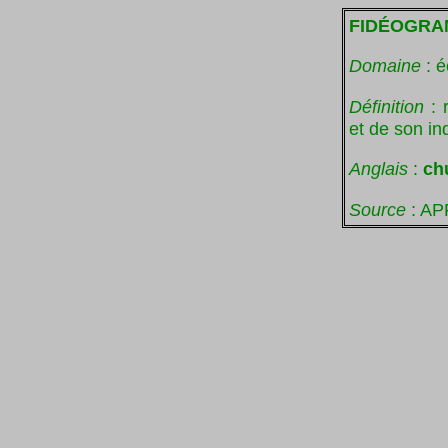
FIDÉOGR
Domaine
: é
Définition
: 
et de son ind
Anglais
:
ch
Source
: AP