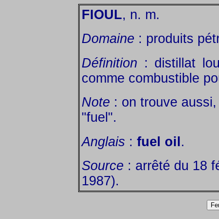
FIOUL
, n. m.
Domaine
: produits pétr
Définition
: distillat l
comme combustible pour
Note
: on trouve aussi,
"fuel".
Anglais
:
fuel oil
.
Source
: arrêté du 18 f
1987).