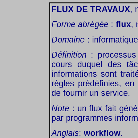
FLUX DE TRAVAUX
, 
Forme abrégée
:
flux
, 
Domaine
: informatique
Définition
: processus 
cours duquel des tâ
informations sont trai
règles prédéfinies, en
de fournir un service.
Note
: un flux fait gén
par programmes inform
Anglais
:
workflow
.