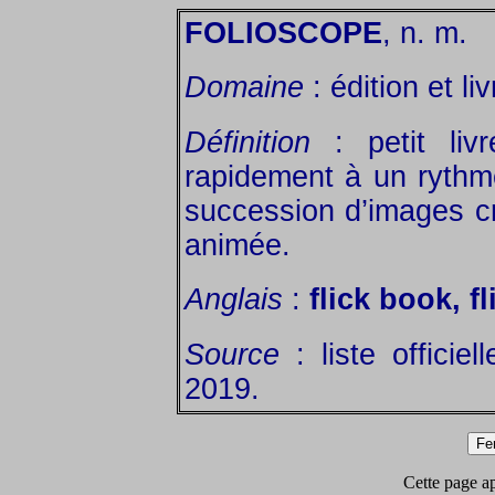
FOLIOSCOPE
, n. m.
Domaine
: édition et liv
Définition
: petit livre
rapidement à un rythme
succession d’images cr
animée.
Anglais
:
flick book, f
Source
: liste officie
2019.
Cette page app