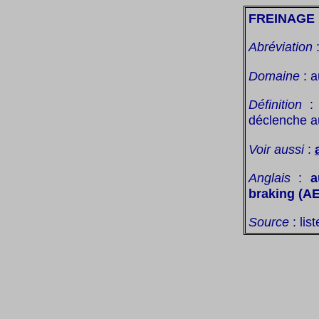
FREINAGE
Abréviation
Domaine
: a
Définition
: 
déclenche a
Voir aussi
:
Anglais
:
a
braking (A
Source
: lis