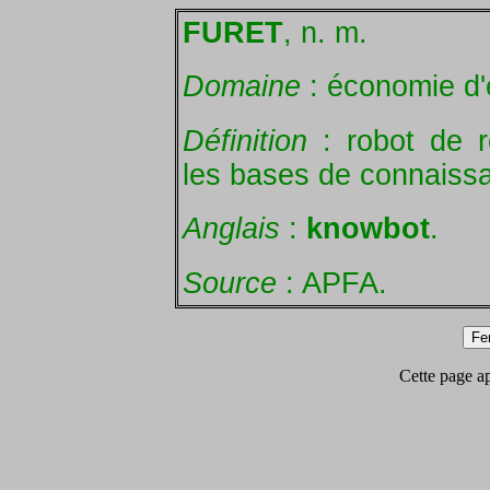
FURET
, n. m.
Domaine
: économie d'
Définition
: robot de 
les bases de connaiss
Anglais
:
knowbot
.
Source
: APFA.
Cette page app